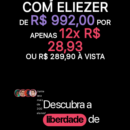
COM ELIEZER
R$ 992,00
DE
POR
12x R$
APENAS
28,93
OU R$ 289,90 À VISTA
Junte
se a
Descubra a
mais
de
300
alunos!
de
liberdade