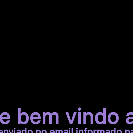
e bem vindo 
 enviado no email informado n